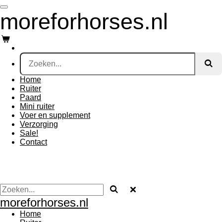
Ga
moreforhorses.nl
direct
naar
de
hoofdinhoud
Home
Ruiter
Paard
Mini ruiter
Voer en supplement
Verzorging
Sale!
Contact
moreforhorses.nl
Home