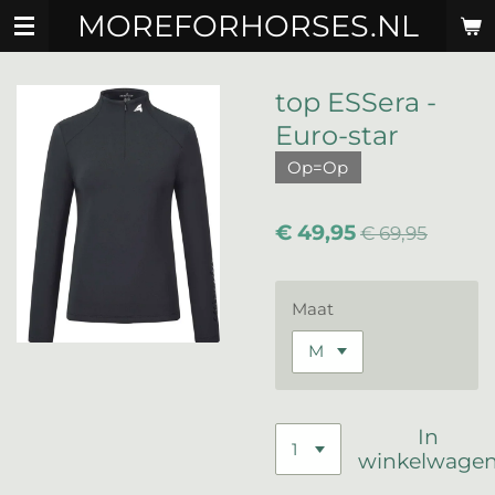
MOREFORHORSES.NL
Ga
direct
naar
de
top ESSera -
hoofdinhoud
Euro-star
Op=Op
€ 49,95
€ 69,95
Maat
In
winkelwage