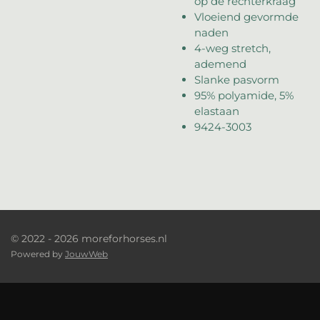
op de rechterkraag
Vloeiend gevormde
naden
4-weg stretch,
ademend
Slanke pasvorm
95% polyamide, 5%
elastaan
9424-3003
© 2022 - 2026 moreforhorses.nl
Powered by
JouwWeb