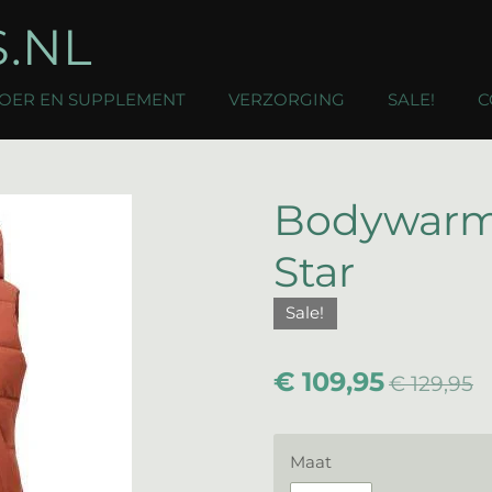
.NL
OER EN SUPPLEMENT
VERZORGING
SALE!
C
Bodywarme
Star
Sale!
€ 109,95
€ 129,95
Maat