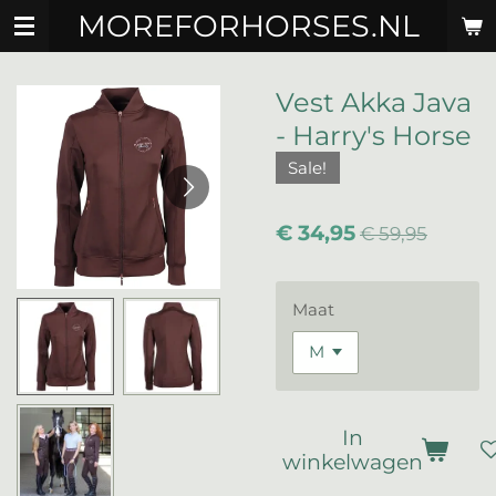
MOREFORHORSES.NL
Ga
direct
naar
de
Vest Akka Java
hoofdinhoud
- Harry's Horse
Sale!
€ 34,95
€ 59,95
Maat
In
winkelwagen