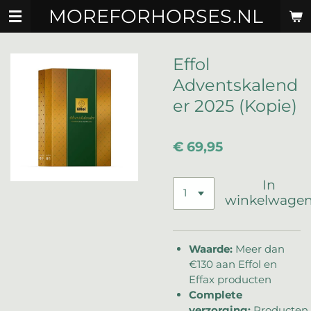
MOREFORHORSES.NL
Ga
direct
naar
de
Effol
hoofdinhoud
Adventskalend
er 2025 (Kopie)
€ 69,95
In
winkelwage
Waarde:
Meer dan
€130 aan Effol en
Effax producten
Complete
verzorging:
Producten