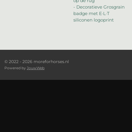
op de rug
- Decoratieve Grosgrain
badge met E·L·T
siliconen logoprint
© 2022 - 2026 moreforhorses.nl
Powered by
JouwWeb