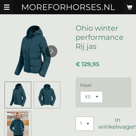
MOREFORHORSES.NL
Ga
direct
naar
de
Ohio winter
hoofdinhoud
performance
Rij jas
€ 129,95
Maat
In
winkelwage